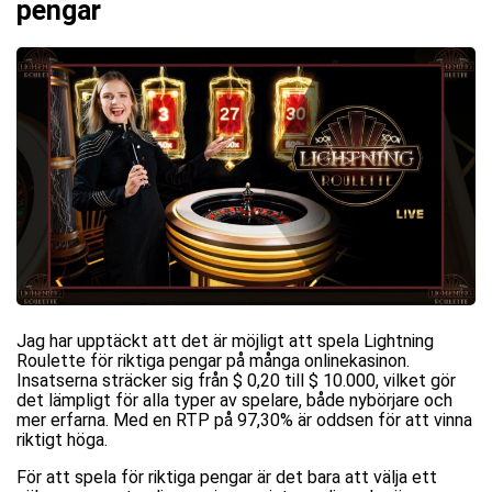
pengar
Jag har upptäckt att det är möjligt att spela Lightning
Roulette för riktiga pengar på många onlinekasinon.
Insatserna sträcker sig från $ 0,20 till $ 10.000, vilket gör
det lämpligt för alla typer av spelare, både nybörjare och
mer erfarna. Med en RTP på 97,30% är oddsen för att vinna
riktigt höga.
För att spela för riktiga pengar är det bara att välja ett