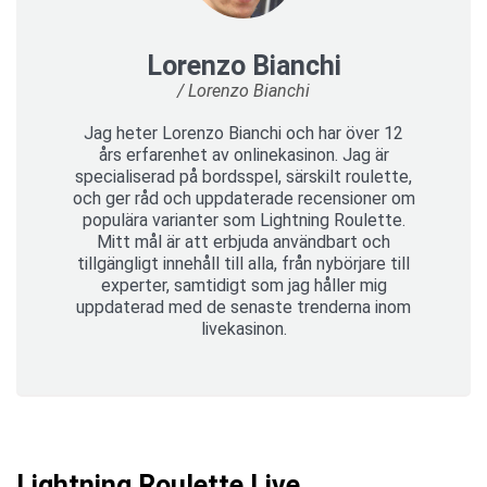
Lorenzo Bianchi
/ Lorenzo Bianchi
Jag heter Lorenzo Bianchi och har över 12
års erfarenhet av onlinekasinon. Jag är
specialiserad på bordsspel, särskilt roulette,
och ger råd och uppdaterade recensioner om
populära varianter som Lightning Roulette.
Mitt mål är att erbjuda användbart och
tillgängligt innehåll till alla, från nybörjare till
experter, samtidigt som jag håller mig
uppdaterad med de senaste trenderna inom
livekasinon.
Lightning Roulette Live