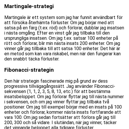
Martingale-strategi
Martingale är ett system som jag har funnit användbart för
att försöka återhämta förluster. Om jag börjar med att
satsa på en färg (t.ex. röd) och förlorar, dubblar jag insatsen
i nästa omgång. Efter en vinst går jag tillbaka till den
ursprungliga insatsen. Om jag t.ex. satsar 100 enheter på
rött och förlorar, blir min nästa insats 200 enheter. Om jag
vinner går jag tillbaka till att satsa 100 enheter. Det här är
en metod som kan vara riskabel, men när den fungerar kan
den snabbt täcka förluster.
Fibonacci-strategin
Den här strategin fascinerade mig på grund av dess
progressiva tillvägagångssätt. Jag använder Fibonacci-
sekvensen (1, 1, 2, 3, 5, 8, 13, etc.) för att bestämma
insatsbeloppet. Om jag förlorar flyttar jag till nästa nummer
i sekvensen, och om jag vinner flyttar jag tillbaka två
positioner. Om jag till exempel börjar med en insats på 100
enheter och förlorar, kommer nästa insats fortfarande att
vara 100. Om jag sedan fortsätter att förlora går jag till
200, 300 och så vidare. I slutändan, när jag vinner, täcker
det vinnande beloppet alla tidigare förluster.