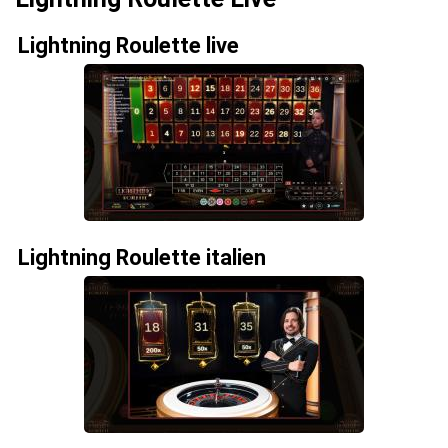
Lightning Roulette live
Lightning Roulette italien