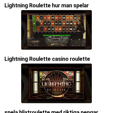
Lightning Roulette hur man spelar
Lightning Roulette casino roulette
spela blixtroulette med riktiga pengar