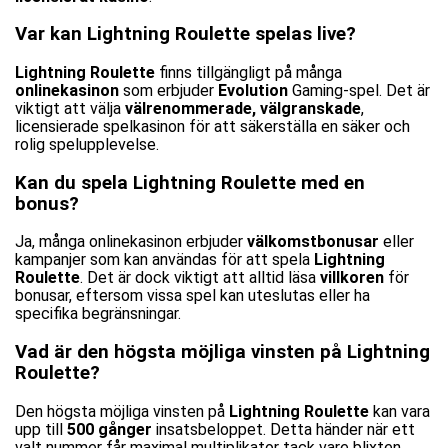
Var kan Lightning Roulette spelas live?
Lightning Roulette
finns tillgängligt på många
onlinekasinon
som erbjuder
Evolution
Gaming-spel. Det är
viktigt att välja
välrenommerade, välgranskade
,
licensierade spelkasinon för att säkerställa en säker och
rolig spelupplevelse.
Kan du spela Lightning Roulette med en
bonus?
Ja, många onlinekasinon erbjuder
välkomstbonusar
eller
kampanjer som kan användas för att spela
Lightning
Roulette
. Det är dock viktigt att alltid läsa
villkoren
för
bonusar, eftersom vissa spel kan uteslutas eller ha
specifika begränsningar.
Vad är den högsta möjliga vinsten på Lightning
Roulette?
Den högsta möjliga vinsten på
Lightning Roulette
kan vara
upp till
500 gånger
insatsbeloppet. Detta händer när ett
valt nummer får maximal multiplikator tack vare blixten.