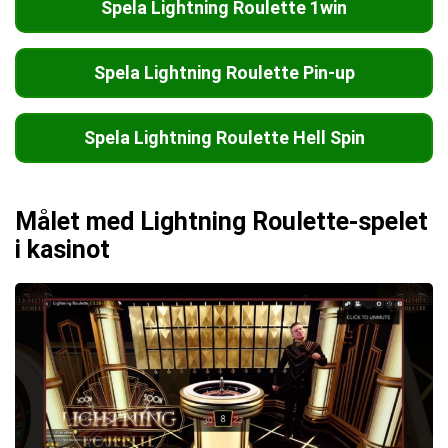
Spela Lightning Roulette 1win
Spela Lightning Roulette Pin-up
Spela Lightning Roulette Hell Spin
Målet med Lightning Roulette-spelet
i kasinot