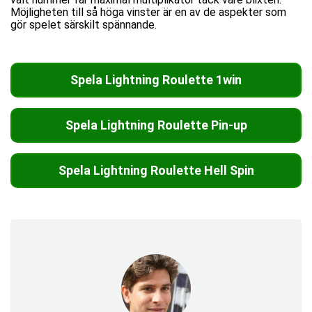
Möjligheten till så höga vinster är en av de aspekter som
gör spelet särskilt spännande.
Spela Lightning Roulette 1win
Spela Lightning Roulette Pin-up
Spela Lightning Roulette Hell Spin