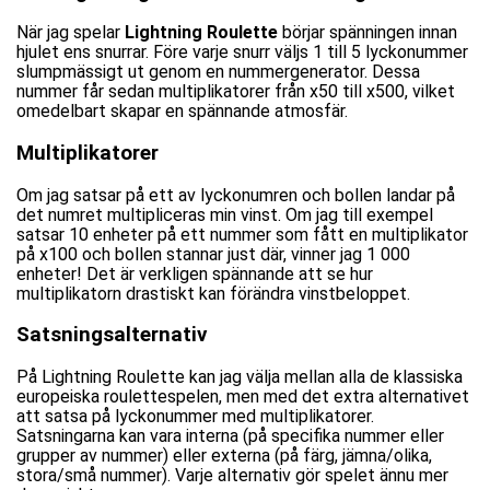
När jag spelar
Lightning Roulette
börjar spänningen innan
hjulet ens snurrar. Före varje snurr väljs 1 till 5 lyckonummer
slumpmässigt ut genom en nummergenerator. Dessa
nummer får sedan multiplikatorer från x50 till x500, vilket
omedelbart skapar en spännande atmosfär.
Multiplikatorer
Om jag satsar på ett av lyckonumren och bollen landar på
det numret multipliceras min vinst. Om jag till exempel
satsar 10 enheter på ett nummer som fått en multiplikator
på x100 och bollen stannar just där, vinner jag 1 000
enheter! Det är verkligen spännande att se hur
multiplikatorn drastiskt kan förändra vinstbeloppet.
Satsningsalternativ
På Lightning Roulette kan jag välja mellan alla de klassiska
europeiska roulettespelen, men med det extra alternativet
att satsa på lyckonummer med multiplikatorer.
Satsningarna kan vara interna (på specifika nummer eller
grupper av nummer) eller externa (på färg, jämna/olika,
stora/små nummer). Varje alternativ gör spelet ännu mer