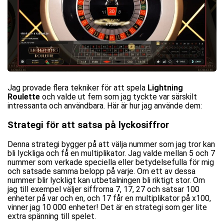
Jag provade flera tekniker för att spela
Lightning
Roulette
och valde ut fem som jag tyckte var särskilt
intressanta och användbara. Här är hur jag använde dem:
Strategi för att satsa på lyckosiffror
Denna strategi bygger på att välja nummer som jag tror kan
bli lyckliga och få en multiplikator. Jag valde mellan 5 och 7
nummer som verkade speciella eller betydelsefulla för mig
och satsade samma belopp på varje. Om ett av dessa
nummer blir lyckligt kan utbetalningen bli riktigt stor. Om
jag till exempel väljer siffrorna 7, 17, 27 och satsar 100
enheter på var och en, och 17 får en multiplikator på x100,
vinner jag 10 000 enheter! Det är en strategi som ger lite
extra spänning till spelet.