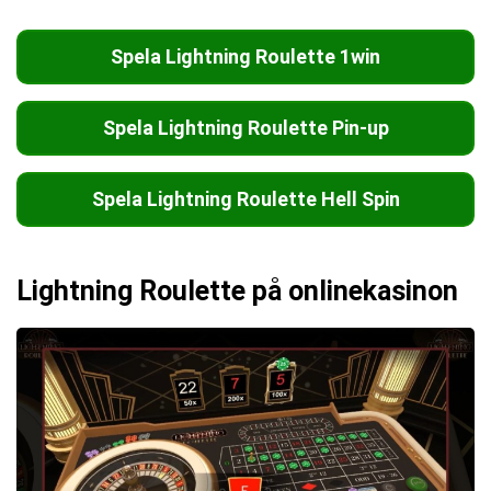
Spela Lightning Roulette 1win
Spela Lightning Roulette Pin-up
Spela Lightning Roulette Hell Spin
Lightning Roulette på onlinekasinon