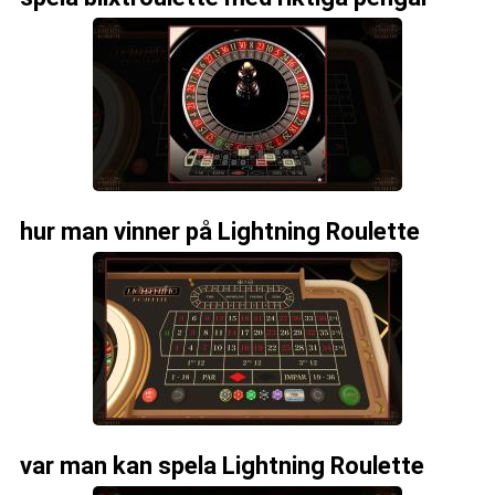
hur man vinner på Lightning Roulette
var man kan spela Lightning Roulette