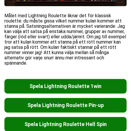
Målet med Lightning Roulette liknar det för klassisk
roulette: du måste gissa vilket nummer kulan kommer att
stanna på. Satsningsalternativen är mycket varierande: Jag
kan välja att satsa på enstaka nummer, grupper av nummer,
färger (röd eller svart) eller udda/jämnt. Om jag till exempel
tror att kulan kommer att stanna på ett rött nummer kan
jag satsa på rött. Om kulan faktiskt stannar på ett rött
nummer vinner jag! Att kunna välja mellan så många
alternativ gör varje snurr ännu mer intressant och
spännande.
Spela Lightning Roulette 1win
Spela Lightning Roulette Pin-up
Spela Lightning Roulette Hell Spin