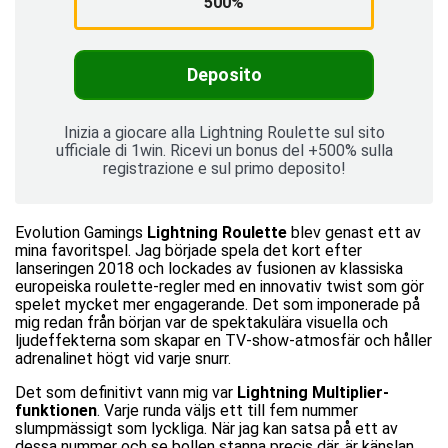
500%
Deposito
Inizia a giocare alla Lightning Roulette sul sito
ufficiale di 1win. Ricevi un bonus del +500% sulla
registrazione e sul primo deposito!
Evolution Gamings
Lightning Roulette
blev genast ett av
mina favoritspel. Jag började spela det kort efter
lanseringen 2018 och lockades av fusionen av klassiska
europeiska roulette-regler med en innovativ twist som gör
spelet mycket mer engagerande. Det som imponerade på
mig redan från början var de spektakulära visuella och
ljudeffekterna som skapar en TV-show-atmosfär och håller
adrenalinet högt vid varje snurr.
Det som definitivt vann mig var
Lightning Multiplier-
funktionen
. Varje runda väljs ett till fem nummer
slumpmässigt som lyckliga. När jag kan satsa på ett av
dessa nummer och se bollen stanna precis där, är känslan