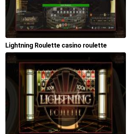
Lightning Roulette casino roulette