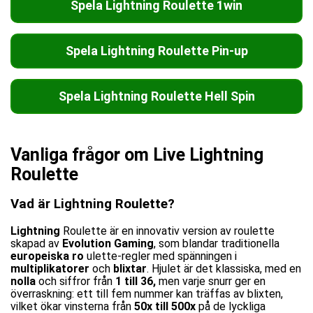
Spela Lightning Roulette 1win
Spela Lightning Roulette Pin-up
Spela Lightning Roulette Hell Spin
Vanliga frågor om Live Lightning
Roulette
Vad är Lightning Roulette?
Lightning
Roulette är en innovativ version av roulette
skapad av
Evolution Gaming
, som blandar traditionella
europeiska ro
ulette-regler med spänningen i
multiplikatorer
och
blixtar
. Hjulet är det klassiska, med en
nolla
och siffror från
1 till 36,
men varje snurr ger en
överraskning: ett till fem nummer kan träffas av blixten,
vilket ökar vinsterna från
50x till 500x
på de lyckliga