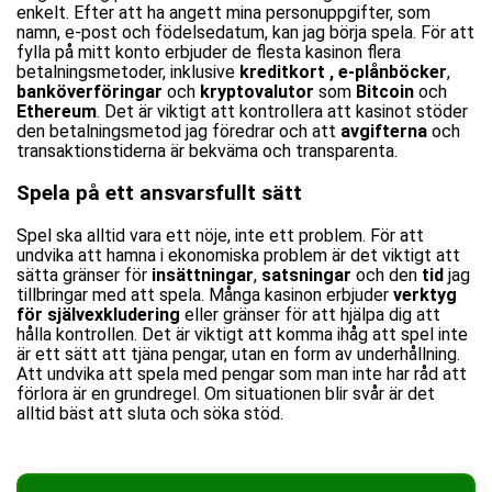
enkelt. Efter att ha angett mina personuppgifter, som
namn, e-post och födelsedatum, kan jag börja spela. För att
fylla på mitt konto erbjuder de flesta kasinon flera
betalningsmetoder, inklusive
kreditkort
, e-plånböcker
,
banköverföringar
och
kryptovalutor
som
Bitcoin
och
Ethereum
. Det är viktigt att kontrollera att kasinot stöder
den betalningsmetod jag föredrar och att
avgifterna
och
transaktionstiderna är bekväma och transparenta.
Spela på ett ansvarsfullt sätt
Spel ska alltid vara ett nöje, inte ett problem. För att
undvika att hamna i ekonomiska problem är det viktigt att
sätta gränser för
insättningar
,
satsningar
och den
tid
jag
tillbringar med att spela. Många kasinon erbjuder
verktyg
för självexkludering
eller gränser för att hjälpa dig att
hålla kontrollen. Det är viktigt att komma ihåg att spel inte
är ett sätt att tjäna pengar, utan en form av underhållning.
Att undvika att spela med pengar som man inte har råd att
förlora är en grundregel. Om situationen blir svår är det
alltid bäst att sluta och söka stöd.