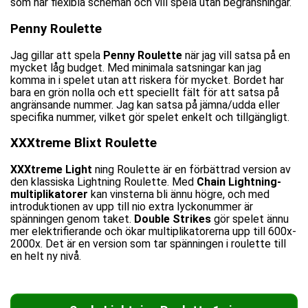
som har flexibla scheman och vill spela utan begränsningar.
Penny Roulette
Jag gillar att spela
Penny Roulette
när jag vill satsa på en
mycket låg budget. Med minimala satsningar kan jag
komma in i spelet utan att riskera för mycket. Bordet har
bara en grön nolla och ett speciellt fält för att satsa på
angränsande nummer. Jag kan satsa på jämna/udda eller
specifika nummer, vilket gör spelet enkelt och tillgängligt.
XXXtreme Blixt Roulette
XXXtreme Light
ning Roulette är en förbättrad version av
den klassiska Lightning Roulette. Med
Chain Lightning-
multiplikatorer
kan vinsterna bli ännu högre, och med
introduktionen av upp till nio extra lyckonummer är
spänningen genom taket.
Double Strikes
gör spelet ännu
mer elektrifierande och ökar multiplikatorerna upp till 600x-
2000x. Det är en version som tar spänningen i roulette till
en helt ny nivå.