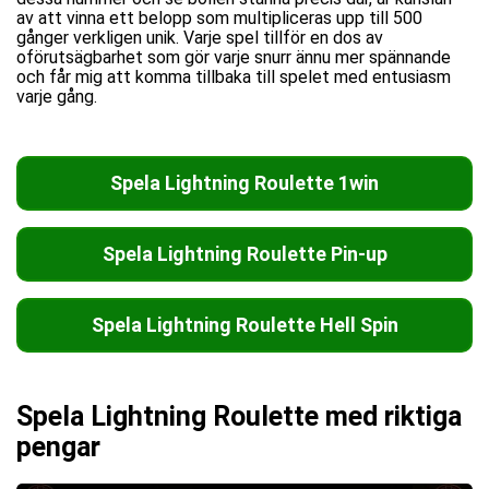
av att vinna ett belopp som multipliceras upp till 500
gånger verkligen unik. Varje spel tillför en dos av
oförutsägbarhet som gör varje snurr ännu mer spännande
och får mig att komma tillbaka till spelet med entusiasm
varje gång.
Spela Lightning Roulette 1win
Spela Lightning Roulette Pin-up
Spela Lightning Roulette Hell Spin
Spela Lightning Roulette med riktiga
pengar