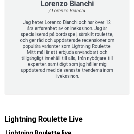
Lorenzo Bianchi
/ Lorenzo Bianchi
Jag heter Lorenzo Bianchi och har över 12
års erfarenhet av onlinekasinon. Jag är
specialiserad på bordsspel, särskilt roulette,
och ger råd och uppdaterade recensioner om
populära varianter som Lightning Roulette.
Mitt mål är att erbjuda användbart och
tillgängligt innehåll till alla, från nybörjare till
experter, samtidigt som jag håller mig
uppdaterad med de senaste trenderna inom
livekasinon.
Lightning Roulette Live
Lightning Roulette live