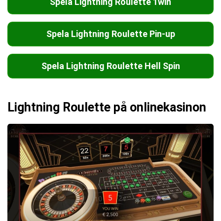
Spela Lightning Roulette 1win
Spela Lightning Roulette Pin-up
Spela Lightning Roulette Hell Spin
Lightning Roulette på onlinekasinon