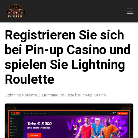
Registrieren Sie sich
bei Pin-up Casino und
spielen Sie Lightning
Roulette
Wo spielen
Lightning Roulette
Lightning Roulette bei Pin-up Casino