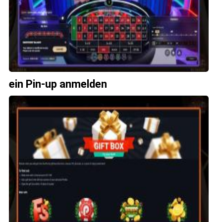
ein Pin-up anmelden