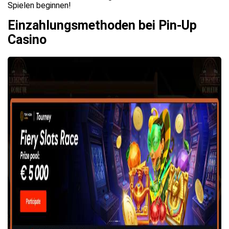
Spielen beginnen!
Einzahlungsmethoden bei Pin-Up
Casino