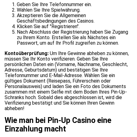
Geben Sie Ihre Telefonnummer ein.
Wählen Sie Ihre Spielwährung.
Akzeptieren Sie die Allgemeinen
Geschäftsbedingungen des Casinos.
Klicken Sie auf "Registrieren".
Nach Abschluss der Registrierung haben Sie Zugang
zu Ihrem Konto. Erstellen Sie als Nächstes ein
Passwort, um auf Ihr Profil zugreifen zu können.
Kontoüberprüfung:
Um Ihre Gewinne abheben zu können,
müssen Sie Ihr Konto verifizieren. Geben Sie Ihre
persönlichen Daten ein (Vorname, Nachname, Geschlecht,
Adresse, Geburtsdatum) und bestätigen Sie Ihre
Telefonnummer und E-Mail-Adresse. Wählen Sie ein
gültiges Dokument (Reisepass, Führerschein oder
Personalausweis) und laden Sie ein Foto des Dokuments
zusammen mit einem Selfie mit dem Boden Ihres Pin-Up-
Schranks hoch. Sobald dies abgeschlossen ist, wird die
Verifizierung bestätigt und Sie können Ihren Gewinn
abheben!
Wie man bei Pin-Up Casino eine
Einzahlung macht