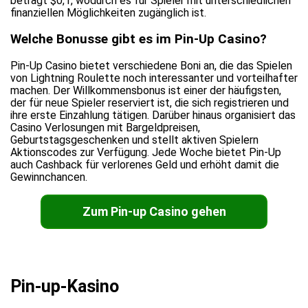
beträgt $0,1, wodurch es für Spieler mit unterschiedlichen
finanziellen Möglichkeiten zugänglich ist.
Welche Bonusse gibt es im Pin-Up Casino?
Pin-Up Casino bietet verschiedene Boni an, die das Spielen
von Lightning Roulette noch interessanter und vorteilhafter
machen. Der Willkommensbonus ist einer der häufigsten,
der für neue Spieler reserviert ist, die sich registrieren und
ihre erste Einzahlung tätigen. Darüber hinaus organisiert das
Casino Verlosungen mit Bargeldpreisen,
Geburtstagsgeschenken und stellt aktiven Spielern
Aktionscodes zur Verfügung. Jede Woche bietet Pin-Up
auch Cashback für verlorenes Geld und erhöht damit die
Gewinnchancen.
Zum Pin-up Casino gehen
Pin-up-Kasino