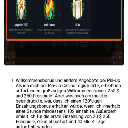
Willkommensbonus und andere Angebote bei Pin-Up
Als ich mich bei Pin-Up Casino registrierte, erhielt ich
sofort einen großzügigen Willkommensbonus: 250 $
und 250 Freispiele! Aber was mich am meisten
beeindruckte, war, dass ich einen 120%igen
Einzahlungsbonus erhalten würde, wenn ich innerhalb
einer Stunde mindestens 10$ einzahlte. Außerdem
erhielt ich für die erste Einzahlung von 20 $ 250
Freispiele, die in 50 sofort und 40 alle 4 Tage
aufgeteilt wurden.