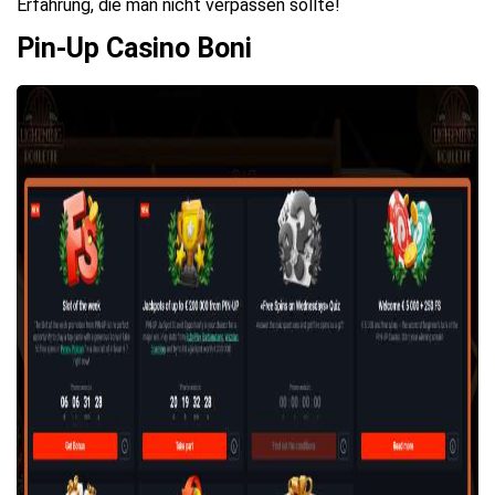
Erfahrung, die man nicht verpassen sollte!
Pin-Up Casino Boni