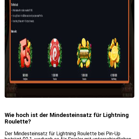
Wie hoch ist der Mindesteinsatz für Lightning
Roulette?
Der Mindesteinsatz für Lightning Roulette bei Pin-Up