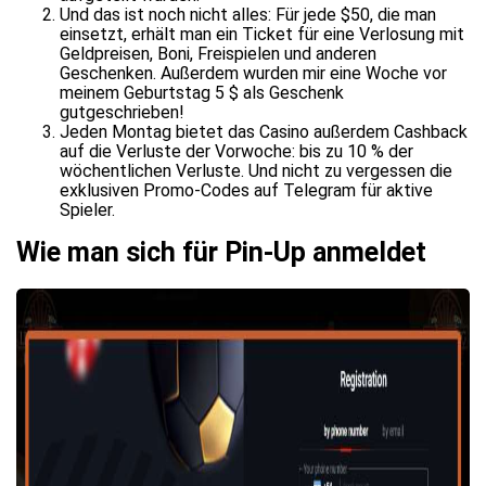
Und das ist noch nicht alles: Für jede $50, die man
einsetzt, erhält man ein Ticket für eine Verlosung mit
Geldpreisen, Boni, Freispielen und anderen
Geschenken. Außerdem wurden mir eine Woche vor
meinem Geburtstag 5 $ als Geschenk
gutgeschrieben!
Jeden Montag bietet das Casino außerdem Cashback
auf die Verluste der Vorwoche: bis zu 10 % der
wöchentlichen Verluste. Und nicht zu vergessen die
exklusiven Promo-Codes auf Telegram für aktive
Spieler.
Wie man sich für Pin-Up anmeldet