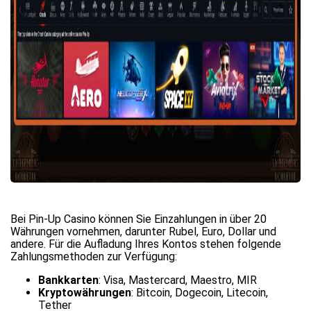
Bei Pin-Up Casino können Sie Einzahlungen in über 20
Währungen vornehmen, darunter Rubel, Euro, Dollar und
andere. Für die Aufladung Ihres Kontos stehen folgende
Zahlungsmethoden zur Verfügung:
Bankkarten
: Visa, Mastercard, Maestro, MIR
Kryptowährungen
: Bitcoin, Dogecoin, Litecoin,
Tether