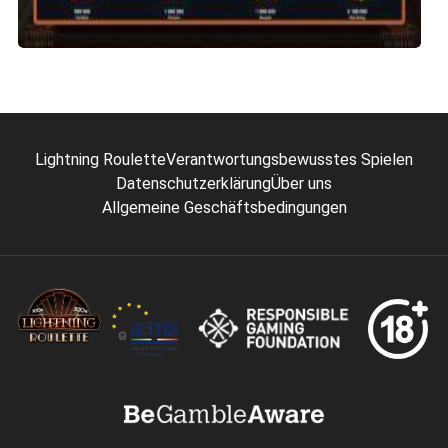
Lightning Roulette
Verantwortungsbewusstes Spielen
Datenschutzerklärung
Über uns
Allgemeine Geschäftsbedingungen