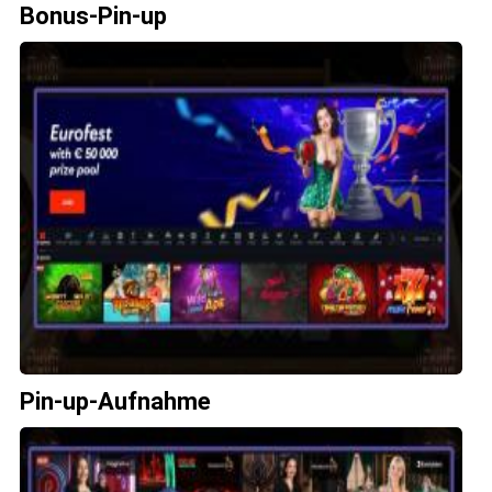
Bonus-Pin-up
Pin-up-Aufnahme