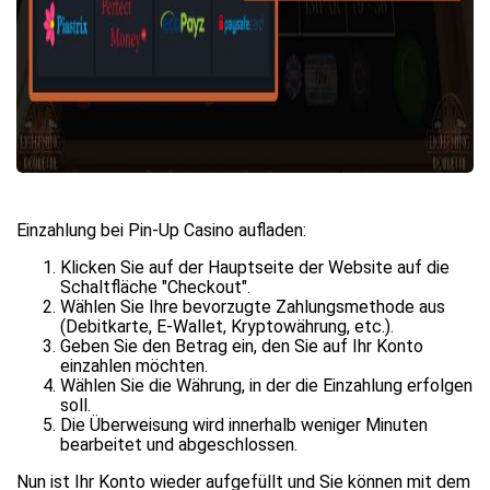
Einzahlung bei Pin-Up Casino aufladen:
Klicken Sie auf der Hauptseite der Website auf die
Schaltfläche "Checkout".
Wählen Sie Ihre bevorzugte Zahlungsmethode aus
(Debitkarte, E-Wallet, Kryptowährung, etc.).
Geben Sie den Betrag ein, den Sie auf Ihr Konto
einzahlen möchten.
Wählen Sie die Währung, in der die Einzahlung erfolgen
soll.
Die Überweisung wird innerhalb weniger Minuten
bearbeitet und abgeschlossen.
Nun ist Ihr Konto wieder aufgefüllt und Sie können mit dem