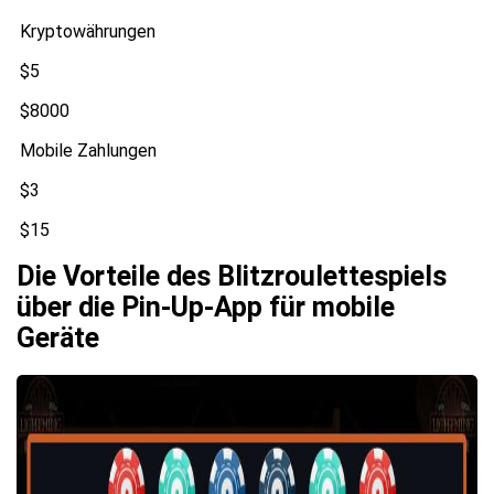
Kryptowährungen
$5
$8000
Mobile Zahlungen
$3
$15
Die Vorteile des Blitzroulettespiels
über die Pin-Up-App für mobile
Geräte